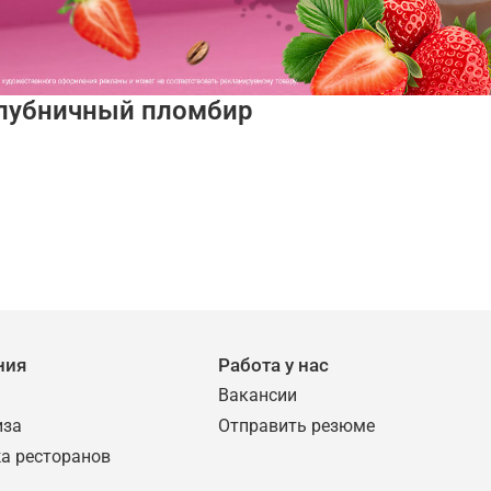
лубничный пломбир
ния
Работа у нас
Вакансии
иза
Отправить резюме
а ресторанов