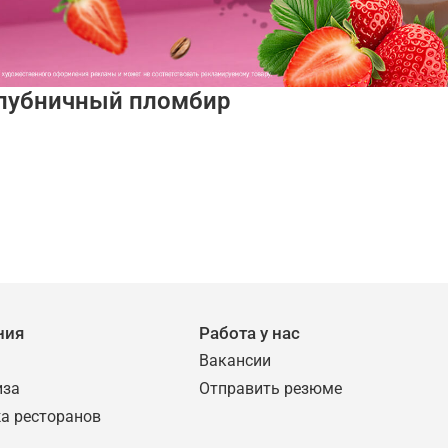
лубничный пломбир
ния
Работа у нас
Вакансии
иза
Отправить резюме
а ресторанов