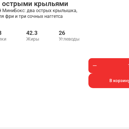
с острыми крыльями
й МиниБокс: два острых крылышка,
я фри и три сочных наггетса
8
42.3
26
лки
Жиры
Углеводы
В корзину