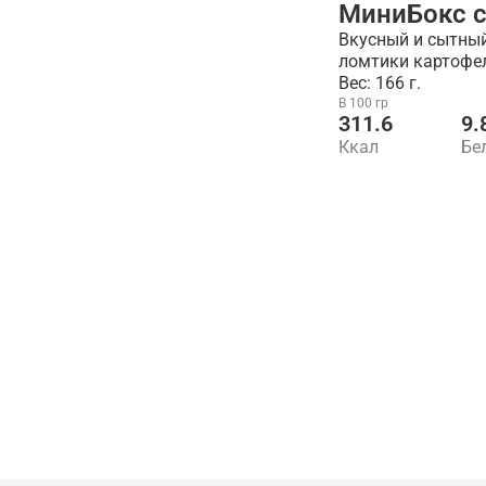
МиниБокс 
Вкусный и сытны
ломтики картофел
Вес: 166 г.
В 100 гр
311.6
9.
Ккал
Бе