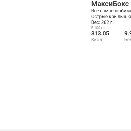
МаксиБокс
Все самое любимо
Острые крылышки,
Вес: 262 г.
В 100 гр
313.05
9.
Ккал
Бе