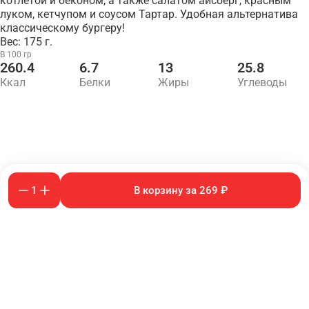
котлетой и беконом, а также салатом айсберг, красным
луком, кетчупом и соусом Тартар. Удобная альтернатива
классическому бургеру!
Вес: 175 г.
В 100 гр
260.4
6.7
13
25.8
Ккал
Белки
Жиры
Углеводы
1
В корзину за 269 ₽