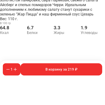
золотистой панировке, сыра Пармезан, свежего салата
Айсберг и спелых помидоров Черри. Идеальным
дополнением к любимому салату станут сухарики с
зеленью "Жар Пицца" и наш фирменный соус Цезарь
Вес: 110 г.
В 100 гр
64.8
6.7
3.3
1.9
Ккал
Белки
Жиры
Углеводы
1
В корзину за 219 ₽