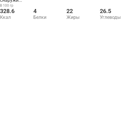
снаружи...
В 100 гр
328.6
4
22
26.5
Ккал
Белки
Жиры
Углеводы