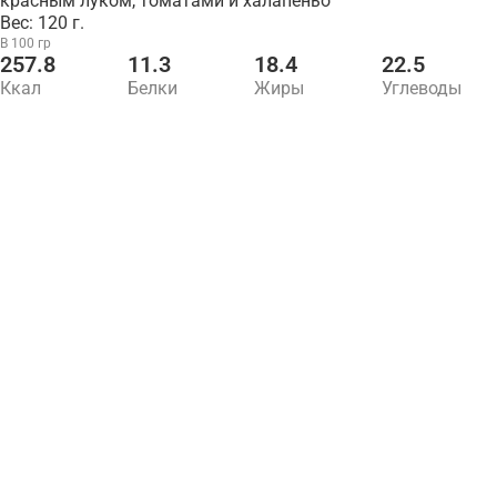
красным луком, томатами и халапеньо
Вес: 120 г.
В 100 гр
257.8
11.3
18.4
22.5
Ккал
Белки
Жиры
Углеводы