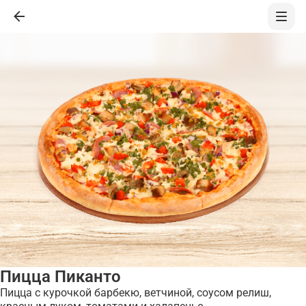
Пицца Пиканто
Пицца с курочкой барбекю, ветчиной, соусом релиш,