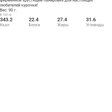
фирменной хрустящей панировке для настоящих
любителей курочки!
Вес: 90 г.
В 100 гр
343.2
22.4
27.4
31.6
Ккал
Белки
Жиры
Углеводы