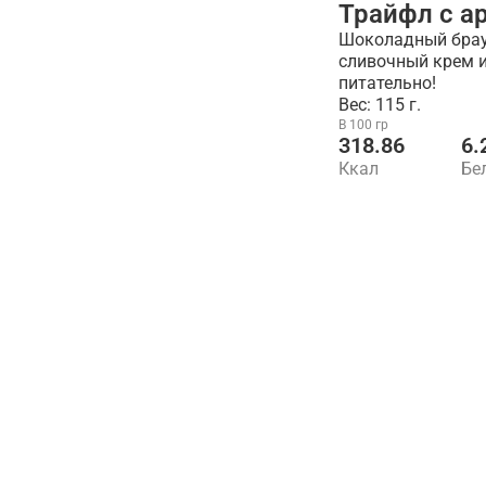
Трайфл с а
Шоколадный браун
сливочный крем и
питательно!
Вес: 115 г.
В 100 гр
318.86
6.
Ккал
Бе