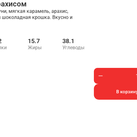
рахисом
и, мягкая карамель, арахис,
 шоколадная крошка. Вкусно и
2
15.7
38.1
лки
Жиры
Углеводы
В корзину