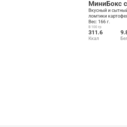
МиниБокс 
Вкусный и сытны
ломтики картофел
Вес: 166 г.
В 100 гр
311.6
9.
Ккал
Бе