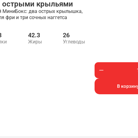
с острыми крыльями
й МиниБокс: два острых крылышка,
я фри и три сочных наггетса
8
42.3
26
лки
Жиры
Углеводы
В корзину