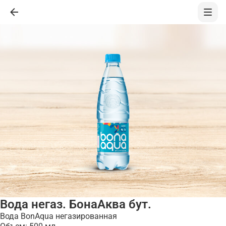
Вода негаз. БонаАква бут.
Вода BonAqua негазированная