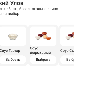
кий Улов
овке 5 шт., безалкогольное пиво
с на выбор
Соус
Соус Тартар
Соус Сырный
Соус Бар
Фирменный
Выбрать
Выбрать
Выбрать
Выбра