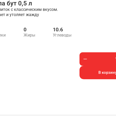
а бут 0,5 л
иток с классическим вкусом.
ет и утоляет жажду
0
10.6
лки
Жиры
Углеводы
В корзину