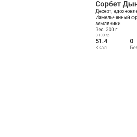
Сорбет Ды
Десерт, вдохнов
Измельченный фр
земляники
Вес: 300 г.
В 100 гр
51.4
0
Ккал
Бе