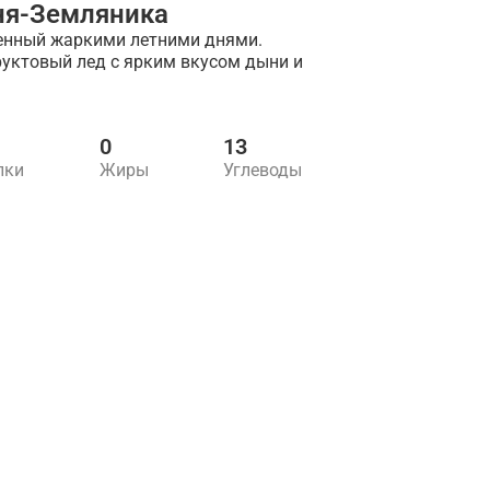
ня-Земляника
ленный жаркими летними днями.
уктовый лед с ярким вкусом дыни и
0
13
лки
Жиры
Углеводы