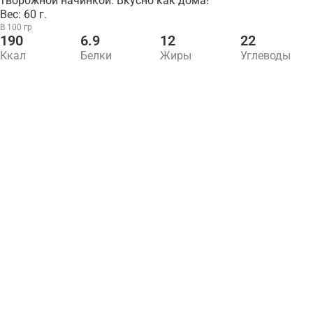
творожной начинкой. Вкусно как дома!
Вес: 60 г.
В 100 гр
190
6.9
12
22
Ккал
Белки
Жиры
Углеводы