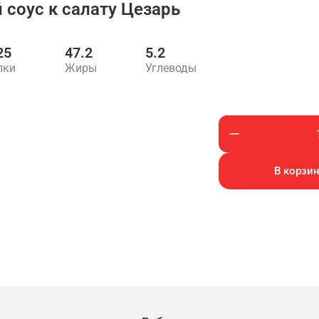
соус к салату Цезарь
25
47.2
5.2
лки
Жиры
Углеводы
В корзин