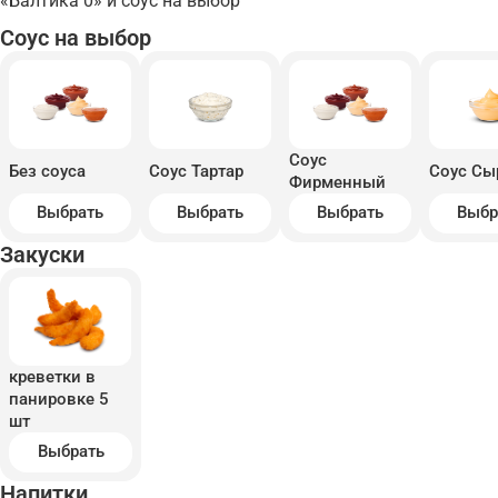
«Балтика 0» и соус на выбор
Соус на выбор
Соус
Без соуса
Соус Тартар
Соус С
Фирменный
Выбрать
Выбрать
Выбрать
Выбр
Закуски
креветки в
панировке 5
шт
Выбрать
Напитки