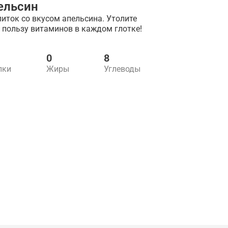
ельсин
иток со вкусом апельсина. Утолите
 пользу витаминов в каждом глотке!
0
8
лки
Жиры
Углеводы