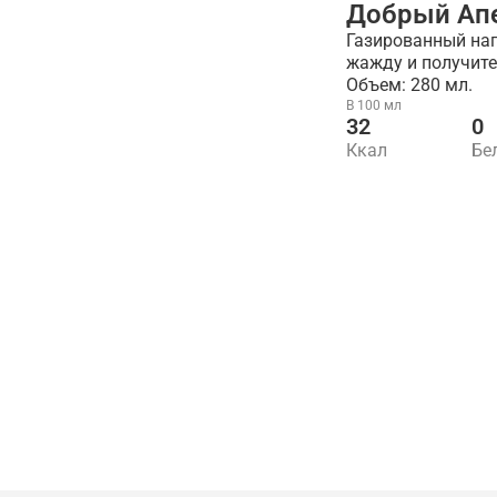
Добрый Ап
Газированный нап
жажду и получите
Объем: 280 мл.
В 100 мл
32
0
Ккал
Бе