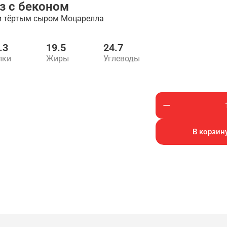
з с беконом
 и тёртым сыром Моцарелла
.3
19.5
24.7
лки
Жиры
Углеводы
В корзину