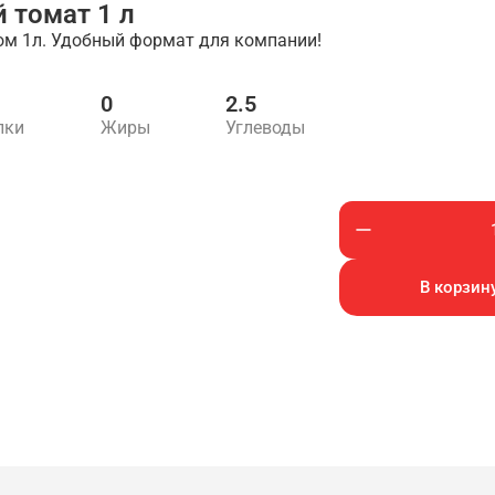
 томат 1 л
ом 1л. Удобный формат для компании!
0
2.5
лки
Жиры
Углеводы
В корзину