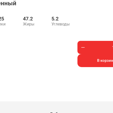
енный
25
47.2
5.2
лки
Жиры
Углеводы
В корзин