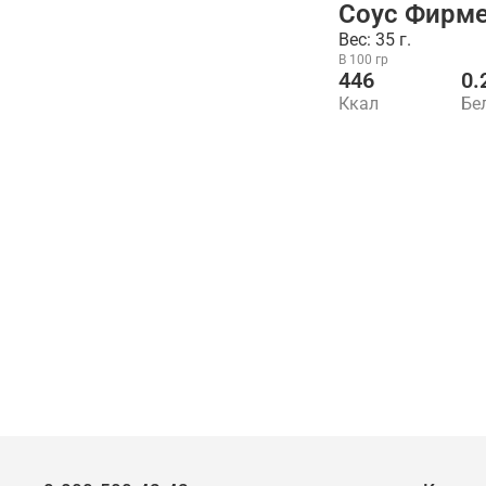
Соус Фирм
Вес: 35 г.
В 100 гр
446
0.
Ккал
Бе