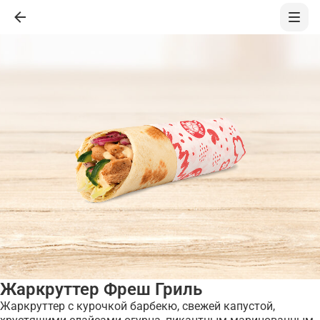
Жаркруттер Фреш Гриль
Жаркруттер с курочкой барбекю, свежей капустой,