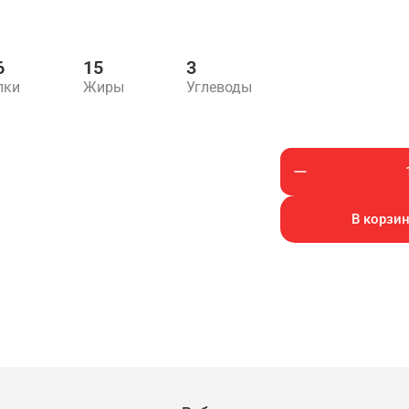
6
15
3
лки
Жиры
Углеводы
В корзин