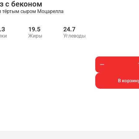
з с беконом
 и тёртым сыром Моцарелла
.3
19.5
24.7
лки
Жиры
Углеводы
В корзину